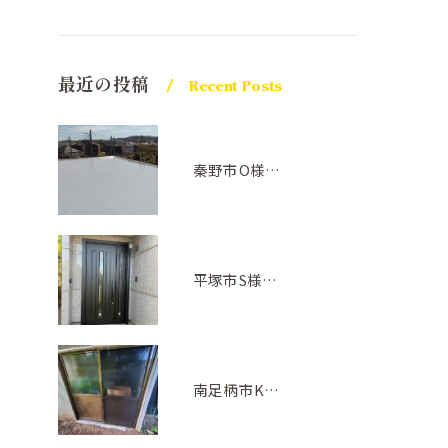
最近の投稿
Recent Posts
秦野市O様邸屋上防水(アトレーヌ グレー)
平塚市S様邸(ドアリフォーム)
南足柄市K様邸(サッシ交換工事)