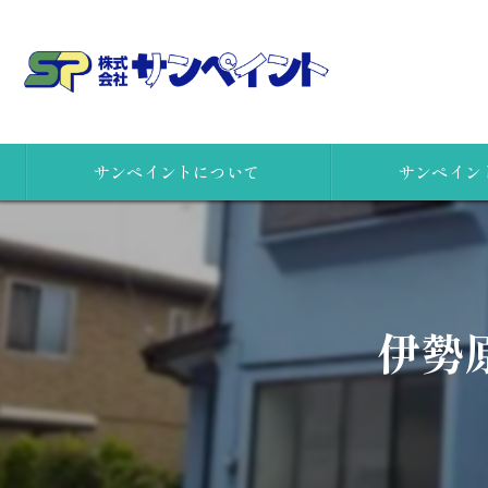
サンペイントについて
サンペイン
会社概要
女性一級建築士
社員の想い
安心リフォームの
伊勢原
株式会社サンペイント 本社
高所点検ロボット
株式会社サンペイント 小田原支店
カラーシミュレー
リクルート
アスベストの事前