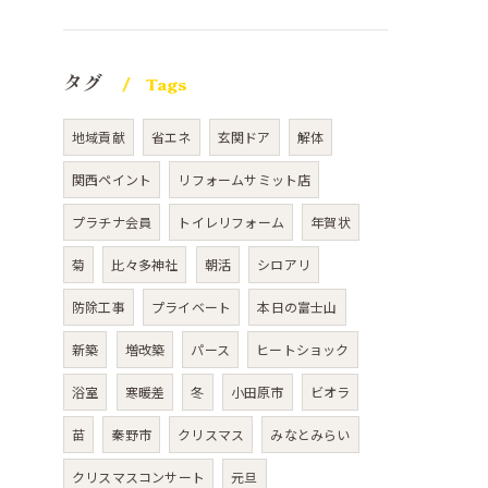
タグ
Tags
地域貢献
省エネ
玄関ドア
解体
関西ペイント
リフォームサミット店
プラチナ会員
トイレリフォーム
年賀状
菊
比々多神社
朝活
シロアリ
防除工事
プライベート
本日の富士山
新築
増改築
パース
ヒートショック
浴室
寒暖差
冬
小田原市
ビオラ
苗
秦野市
クリスマス
みなとみらい
クリスマスコンサート
元旦