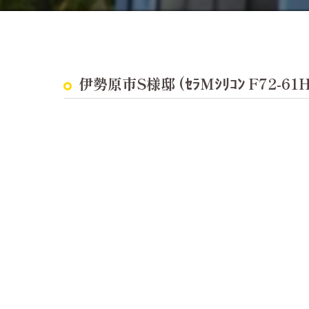
耐震診断
伊勢原市S様邸 (ｾﾗMｼﾘｺﾝ F72-61H