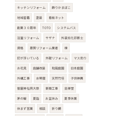
キッチンリフォーム
飾りかまぼこ
地域密着
塗装
看板ネット
創業３０周年
TOTO
システムバス
浴室リフォーム
サザナ
外装劣化診断士
資格
悪質リフォーム業者
棟
釘が浮いている
外壁リフォーム
マス釣り
お花見
店舗改装
和風庭園
日本庭園
外構工事
水琴窟
天然竹垣
子供神輿
曽屋神社例大祭
新築工事
坐禅堂
茅の輪
夏詣
お盆休み
夏季休業
休まず営業
相談
折り鶴