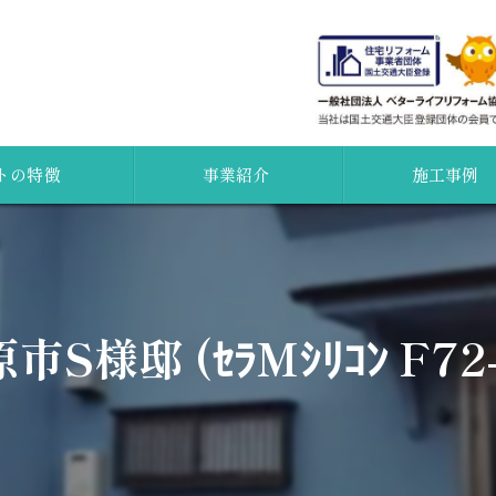
トの特徴
事業紹介
施工事例
外壁塗装
証
屋根
市S様邸 (ｾﾗMｼﾘｺﾝ F72-
カメラ
水廻り
ション
無料点検
調査について
新築・増改築