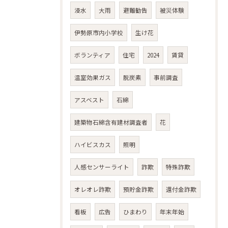
浸水
大雨
避難勧告
被災体験
伊勢原市内小学校
生け花
ボランティア
住宅
2024
賃貸
温室効果ガス
脱炭素
事前調査
アスベスト
石綿
建築物石綿含有建材調査者
花
ハイビスカス
照明
人感センサーライト
詐欺
特殊詐欺
オレオレ詐欺
預貯金詐欺
還付金詐欺
看板
広告
ひまわり
年末年始