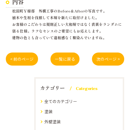
内容
松田町Ｙ様邸 外構工事のBefore＆Afterの写真です。
植木や生垣を伐根して木塀を新たに取付けました。
お客様のこだわりは規則正しい大和塀ではなく
表裏をランダムに
張る仕様。
ラフなセンスのご要望にもお応えします。
建物の色とも合っていて違和感なく馴染んでいますね。
< 前のページ
一覧に戻る
次のページ >
カテゴリー
Categories
全てのカテゴリー
塗装
外壁塗装