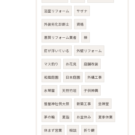
浴室リフォーム
サザナ
外装劣化診断士
資格
悪質リフォーム業者
棟
釘が浮いている
外壁リフォーム
マス釣り
お花見
店舗改装
和風庭園
日本庭園
外構工事
水琴窟
天然竹垣
子供神輿
曽屋神社例大祭
新築工事
坐禅堂
茅の輪
夏詣
お盆休み
夏季休業
休まず営業
相談
折り鶴