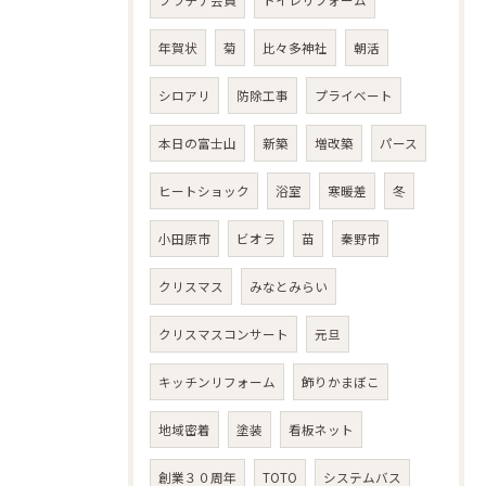
プラチナ会員
トイレリフォーム
年賀状
菊
比々多神社
朝活
シロアリ
防除工事
プライベート
本日の富士山
新築
増改築
パース
ヒートショック
浴室
寒暖差
冬
小田原市
ビオラ
苗
秦野市
クリスマス
みなとみらい
クリスマスコンサート
元旦
キッチンリフォーム
飾りかまぼこ
地域密着
塗装
看板ネット
創業３０周年
TOTO
システムバス