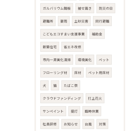
ガルバリウム鋼板
被せ葺き
防災の日
避難所
豪雨
土砂災害
同行避難
こどもエコすまい支援事業
補助金
新築住宅
省エネ改修
市内一斉美化清掃
環境美化
ペット
フローリング材
床材
ペット用床材
犬
猫
たばこ祭
クラウドファンディング
打上花火
サンペイント
提灯
臨時休業
社員研修
お知らせ
台風
対策