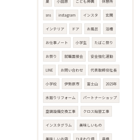
巣
小田原
こども神輿
休憩所
sns
instagram
インスタ
玄関
インテリア
ドア
お風呂
浴槽
お仕事ノート
小学生
たばこ祭り
お祭り
就職面接会
安全強化運動
LINE
お問い合わせ
代表取締役社長
小学校
伊勢原市
富士山
2025年
水廻りリフォーム
パートナーショップ
空調設備交換工事
クロス貼替工事
インスタグラム
美味しいもの
美味しいお店
ひまわり畑
串橋