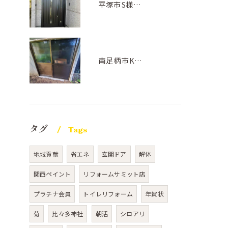
平塚市S様邸(ドアリフォーム)
南足柄市K様邸(サッシ交換工事)
タグ
Tags
地域貢献
省エネ
玄関ドア
解体
関西ペイント
リフォームサミット店
プラチナ会員
トイレリフォーム
年賀状
菊
比々多神社
朝活
シロアリ