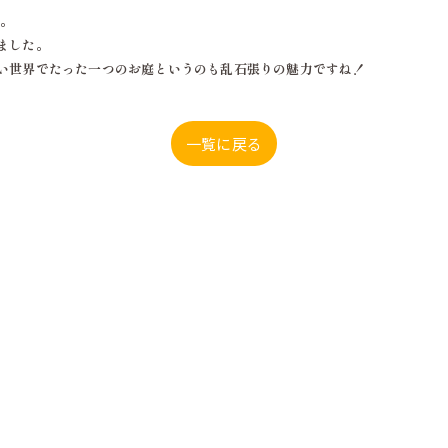
す。
ました。
い世界でたった一つのお庭というのも乱石張りの魅力ですね！
一覧に戻る