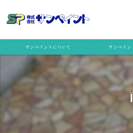
サンペイントについて
サンペイン
会社概要
女性一級建築士
社員の想い
安心リフォームの
株式会社サンペイント 本社
高所点検ロボット
株式会社サンペイント 小田原支店
カラーシミュレー
リクルート
アスベストの事前