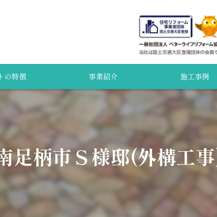
トの特徴
事業紹介
施工事例
外壁塗装
証
屋根
南足柄市Ｓ様邸(外構工事
カメラ
水廻り
ション
無料点検
調査について
新築・増改築