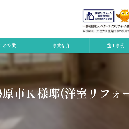
トの特徴
事業紹介
施工事例
外壁塗装
証
屋根
勢原市Ｋ様邸(洋室リフォー
カメラ
水廻り
ション
無料点検
調査について
新築・増改築