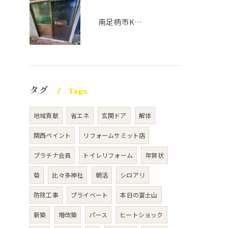
南足柄市K様邸(サッシ交換工事)
タグ
Tags
地域貢献
省エネ
玄関ドア
解体
関西ペイント
リフォームサミット店
プラチナ会員
トイレリフォーム
年賀状
菊
比々多神社
朝活
シロアリ
防除工事
プライベート
本日の富士山
新築
増改築
パース
ヒートショック