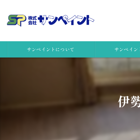
サンペイントについて
サンペイン
会社概要
女性一級建築士
社員の想い
安心リフォームの
伊
株式会社サンペイント 本社
高所点検ロボット
株式会社サンペイント 小田原支店
カラーシミュレー
リクルート
アスベストの事前