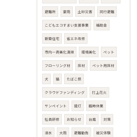
避難所
豪雨
土砂災害
同行避難
こどもエコすまい支援事業
補助金
新築住宅
省エネ改修
市内一斉美化清掃
環境美化
ペット
フローリング材
床材
ペット用床材
犬
猫
たばこ祭
クラウドファンディング
打上花火
サンペイント
提灯
臨時休業
社員研修
お知らせ
台風
対策
浸水
大雨
避難勧告
被災体験