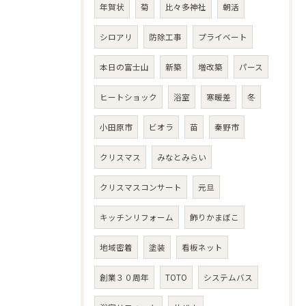
年賀状
菊
比々多神社
朝活
シロアリ
防除工事
プライベート
本日の富士山
新築
増改築
パース
ヒートショック
浴室
寒暖差
冬
小田原市
ビオラ
苗
秦野市
クリスマス
みなとみらい
クリスマスコンサート
元旦
キッチンリフォーム
飾りかまぼこ
地域密着
塗装
看板ネット
創業３０周年
TOTO
システムバス