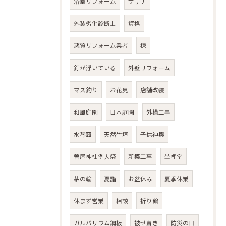
浴室リフォーム
サザナ
外装劣化診断士
資格
悪質リフォーム業者
棟
釘が浮いている
外壁リフォーム
マス釣り
お花見
店舗改装
和風庭園
日本庭園
外構工事
水琴窟
天然竹垣
子供神輿
曽屋神社例大祭
新築工事
坐禅堂
茅の輪
夏詣
お盆休み
夏季休業
休まず営業
相談
折り鶴
ガルバリウム鋼板
被せ葺き
防災の日