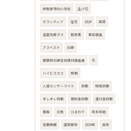
伊勢原市内小学校
生け花
ボランティア
住宅
2024
賃貸
温室効果ガス
脱炭素
事前調査
アスベスト
石綿
建築物石綿含有建材調査者
花
ハイビスカス
照明
人感センサーライト
詐欺
特殊詐欺
オレオレ詐欺
預貯金詐欺
還付金詐欺
看板
広告
ひまわり
年末年始
営業時間
謹賀新年
2024年
辰年