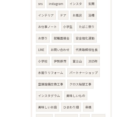
sns
instagram
インスタ
玄関
インテリア
ドア
お風呂
浴槽
お仕事ノート
小学生
たばこ祭り
お祭り
就職面接会
安全強化運動
LINE
お問い合わせ
代表取締役社長
小学校
伊勢原市
富士山
2025年
水廻りリフォーム
パートナーショップ
空調設備交換工事
クロス貼替工事
インスタグラム
美味しいもの
美味しいお店
ひまわり畑
串橋