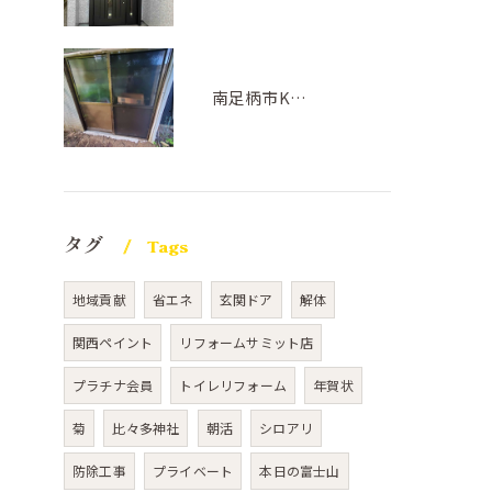
南足柄市K様邸(サッシ交換工事)
タグ
Tags
地域貢献
省エネ
玄関ドア
解体
関西ペイント
リフォームサミット店
プラチナ会員
トイレリフォーム
年賀状
菊
比々多神社
朝活
シロアリ
防除工事
プライベート
本日の富士山