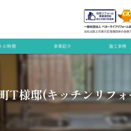
トの特徴
事業紹介
施工事例
外壁塗装
証
屋根
町T様邸(キッチンリフォ
カメラ
水廻り
ション
無料点検
調査について
新築・増改築