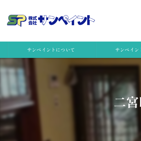
サンペイントについて
サンペイン
会社概要
女性一級建築士
社員の想い
安心リフォームの
二宮
株式会社サンペイント 本社
高所点検ロボット
株式会社サンペイント 小田原支店
カラーシミュレー
リクルート
アスベストの事前